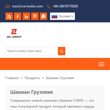

ivan@zw-trailer.com
+86-18678779220






Pусский


To
Главная
>
Продукты
>
Шакман Грузовик
Шакман Грузовик
Совершенно новый самосвал Шакман F3000 — это
наш популярный продукт, который завоевал сердца