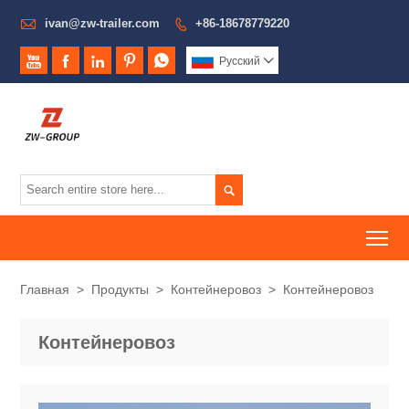

ivan@zw-trailer.com
+86-18678779220






Pусский


To
Главная
>
Продукты
>
Контейнеровоз
>
Контейнеровоз
Контейнеровоз